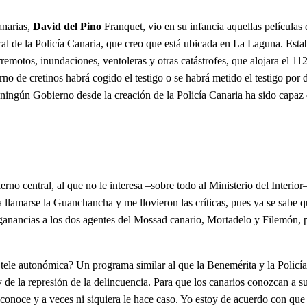
anarias,
David del Pino
Franquet, vio en su infancia aquellas películas
ntral de la Policía Canaria, que creo que está ubicada en La Laguna. Es
erremotos, inundaciones, ventoleras y otras catástrofes, que alojara el 1
rno de cretinos habrá cogido el testigo o se habrá metido el testigo por 
 ningún Gobierno desde la creación de la Policía Canaria ha sido capaz 
rno central, al que no le interesa –sobre todo al Ministerio del Interio
a llamarse la Guanchancha y me llovieron las críticas, pues ya se sabe 
ganancias a los dos agentes del Mossad canario, Mortadelo y Filemón, po
tele autonómica? Un programa similar al que la Benemérita y la Policía 
 de la represión de la delincuencia. Para que los canarios conozcan a s
 conoce y a veces ni siquiera le hace caso. Yo estoy de acuerdo con que t