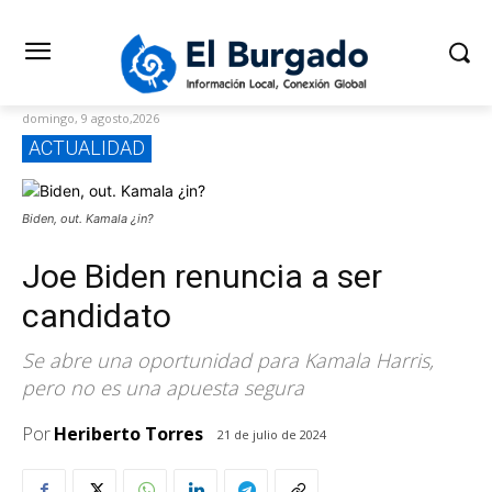
domingo, 9 agosto,2026
ACTUALIDAD
Biden, out. Kamala ¿in?
Joe Biden renuncia a ser
candidato
Se abre una oportunidad para Kamala Harris,
pero no es una apuesta segura
Por
Heriberto Torres
21 de julio de 2024