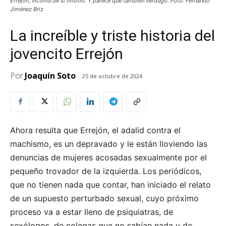
Errejón, víctima de sí mismo. Y parece que también verdugo. Foto: Fernando
Jiménez Briz
La increíble y triste historia del
jovencito Errejón
Por
Joaquín Soto
25 de octubre de 2024
Ahora resulta que Errejón, el adalid contra el
machismo, es un depravado y le están lloviendo las
denuncias de mujeres acosadas sexualmente por el
pequeño trovador de la izquierda. Los periódicos,
que no tienen nada que contar, han iniciado el relato
de un supuesto perturbado sexual, cuyo próximo
proceso va a estar lleno de psiquiatras, de
sexólogos, de colegas que no sabían nada y de