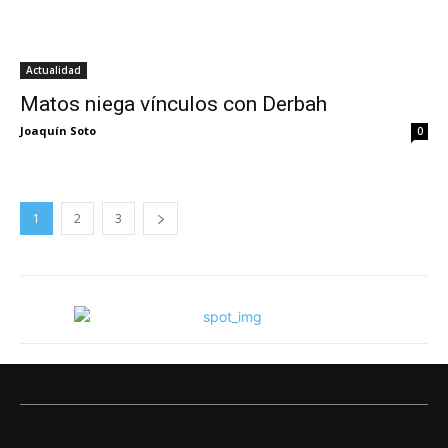
Actualidad
Matos niega vínculos con Derbah
Joaquín Soto
0
1
2
3