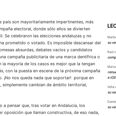
ste país son mayoritariamente impertinentes, más
LE
paña electoral, donde sólo ellos se divierten
il. Se celebraron las elecciones andaluzas y no
Marb
su ve
e ha prometido o votado. Es imposible descansar del
romesas absurdas, debates vacíos y candidatos
Raul 
una campaña publicitaria de una marca dentífrica o
comp
n la mayoría de los casos es mejor que la tengan
Maria
s, con la puesta en escena de la próxima campaña
renue
e iOS
ño. ¡No nos queda nada que soportar! porque en
, simplemente cambian de ámbito territorial,
Velia
su ve
Danie
 a pensar que, tras votar en Andalucia, los
su ve
er oposición que llaman constructiva, de eso nada,