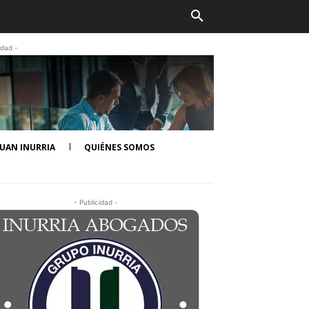
idad -
UAN INURRIA
QUIÉNES SOMOS
- Publicidad -