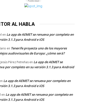
- Publicidad -
CTOR AL HABLA
La app de AEMET se renueva por completo en
el
en
rsión 3.1.3 para Android e iOS
Tenerife proyecta uno de los mayores
dario
en
lejos audiovisuales de Europa: ¿cómo será?
La app de AEMET se
 Jesús Pérez Petreñas
en
va por completo en su versión 3.1.3 para Android
La app de AEMET se renueva por completo en
en
rsión 3.1.3 para Android e iOS
La app de AEMET se renueva por completo en
l
en
rsión 3.1.3 para Android e iOS