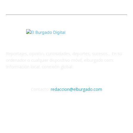
Reportajes, opinión, curiosidades, deportes, sucesos... En su
ordenador o cualquier dispositivo móvil, elburgado.com:
Información local, conexión global.
Cuéntanos
Contacto:
redaccion@elburgado.com
SÍGANOS