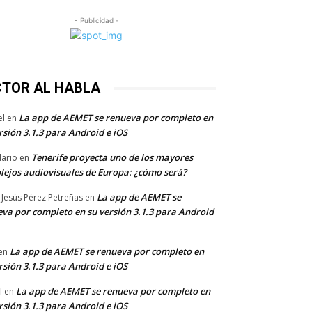
- Publicidad -
CTOR AL HABLA
La app de AEMET se renueva por completo en
el
en
rsión 3.1.3 para Android e iOS
Tenerife proyecta uno de los mayores
dario
en
lejos audiovisuales de Europa: ¿cómo será?
La app de AEMET se
 Jesús Pérez Petreñas
en
va por completo en su versión 3.1.3 para Android
La app de AEMET se renueva por completo en
en
rsión 3.1.3 para Android e iOS
La app de AEMET se renueva por completo en
l
en
rsión 3.1.3 para Android e iOS