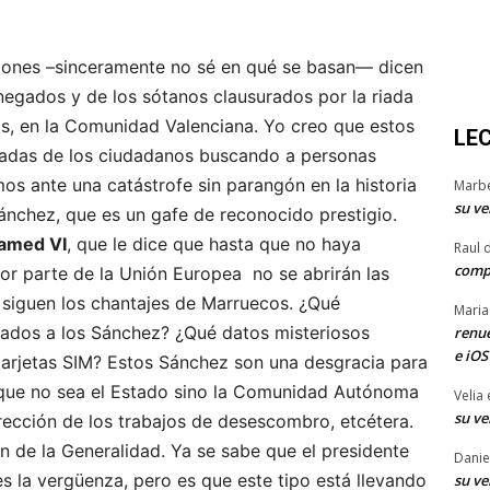
ciones –sinceramente no sé en qué se basan— dicen
negados y de los sótanos clausurados por la riada
s, en la Comunidad Valenciana. Yo creo que estos
LE
madas de los ciudadanos buscando a personas
mos ante una catástrofe sin parangón en la historia
Marb
su ve
nchez, que es un gafe de reconocido prestigio.
amed VI
, que le dice que hasta que no haya
Raul 
comp
r parte de la Unión Europea no se abrirán las
e siguen los chantajes de Marruecos. ¿Qué
Maria
bados a los Sánchez? ¿Qué datos misteriosos
renue
e iOS
tarjetas SIM? Estos Sánchez son una desgracia para
do que no sea el Estado sino la Comunidad Autónoma
Velia
su ve
rección de los trabajos de desescombro, etcétera.
ón de la Generalidad. Ya se sabe que el presidente
Danie
s la vergüenza, pero es que este tipo está llevando
su ve