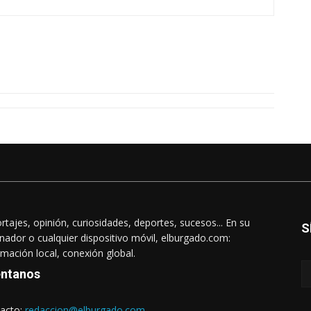
rtajes, opinión, curiosidades, deportes, sucesos... En su
S
nador o cualquier dispositivo móvil, elburgado.com:
rmación local, conexión global.
ntanos
acto:
redaccion@elburgado.com