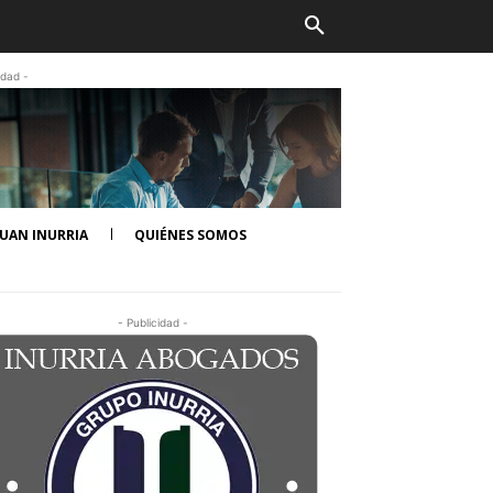
idad -
UAN INURRIA
QUIÉNES SOMOS
- Publicidad -