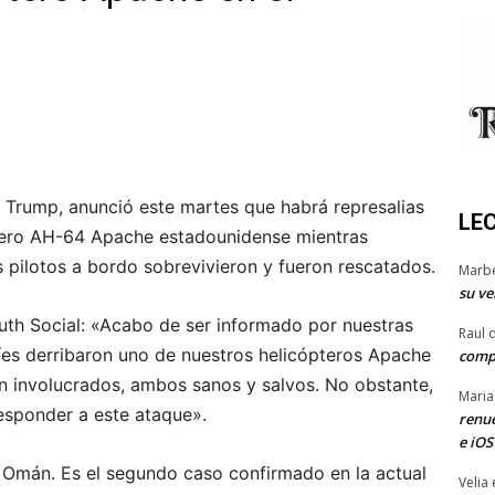
 Trump, anunció este martes que habrá represalias
LE
óptero AH-64 Apache estadounidense mientras
 pilotos a bordo sobrevivieron y fueron rescatados.
Marb
su ve
uth Social: «Acabo de ser informado por nuestras
Raul 
íes derribaron uno de nuestros helicópteros Apache
comp
on involucrados, ambos sanos y salvos. No obstante,
Maria
esponder a este ataque».
renue
e iOS
e Omán. Es el segundo caso confirmado en la actual
Velia