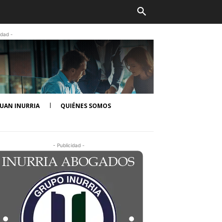
idad -
UAN INURRIA
QUIÉNES SOMOS
- Publicidad -