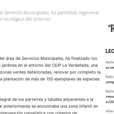
e Servicios Municipales, ha permitido regenerar
or ecológico del entorno
LE
el área de Servicios Municipales, ha finalizado los
Marb
 jardines en el entorno del CEIP La Verdellada, una
su ve
 zonas verdes deterioradas, renovar por completo la
Raul 
 la plantación de más de 150 ejemplares de especies
comp
Maria
renue
egral de los parterres y taludes adyacentes a la
e iOS
e anteriormente se encontraba una zona infantil en
Velia
intervención paisajística con criterios de