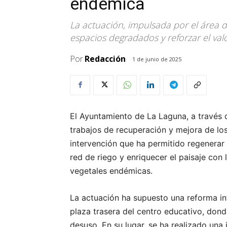
endémica
La actuación, impulsada por el área d
espacios degradados y reforzar el val
Por
Redacción
1 de junio de 2025
El Ayuntamiento de La Laguna, a través d
trabajos de recuperación y mejora de los
intervención que ha permitido regenerar
red de riego y enriquecer el paisaje con
vegetales endémicas.
La actuación ha supuesto una reforma int
plaza trasera del centro educativo, dond
desuso. En su lugar, se ha realizado una 