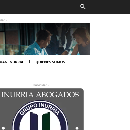
idad -
UAN INURRIA
QUIÉNES SOMOS
- Publicidad -