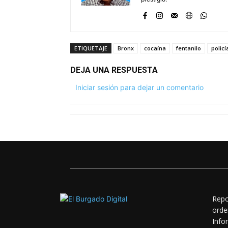
ETIQUETAJE
Bronx
cocaína
fentanilo
polic
DEJA UNA RESPUESTA
Iniciar sesión para dejar un comentario
Repo
orde
Info