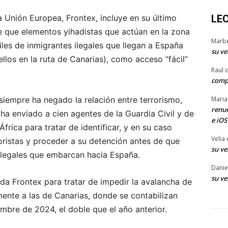
LE
 Unión Europea, Frontex, incluye en su último
de que elementos yihadistas que actúan en la zona
Marb
miles de inmigrantes ilegales que llegan a España
su ve
llos en la ruta de Canarias), como acceso “fácil”
Raul 
comp
Maria
siempre ha negado la relación entre terrorismo,
renue
 ha enviado a cien agentes de la Guardia Civil y de
e iOS
África para tratar de identificar, y en su caso
Velia
rroristas y proceder a su detención antes de que
su ve
e ilegales que embarcan hacia España.
Danie
su ve
da Frontex para tratar de impedir la avalancha de
mente a las de Canarias, donde se contabilizan
mbre de 2024, el doble que el año anterior.