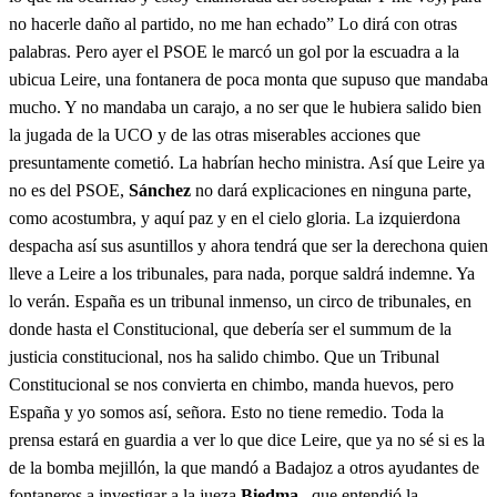
no hacerle daño al partido, no me han echado” Lo dirá con otras
palabras. Pero ayer el PSOE le marcó un gol por la escuadra a la
ubicua Leire, una fontanera de poca monta que supuso que mandaba
mucho. Y no mandaba un carajo, a no ser que le hubiera salido bien
la jugada de la UCO y de las otras miserables acciones que
presuntamente cometió. La habrían hecho ministra. Así que Leire ya
no es del PSOE,
Sánchez
no dará explicaciones en ninguna parte,
como acostumbra, y aquí paz y en el cielo gloria. La izquierdona
despacha así sus asuntillos y ahora tendrá que ser la derechona quien
lleve a Leire a los tribunales, para nada, porque saldrá indemne. Ya
lo verán. España es un tribunal inmenso, un circo de tribunales, en
donde hasta el Constitucional, que debería ser el summum de la
justicia constitucional, nos ha salido chimbo. Que un Tribunal
Constitucional se nos convierta en chimbo, manda huevos, pero
España y yo somos así, señora. Esto no tiene remedio. Toda la
prensa estará en guardia a ver lo que dice Leire, que ya no sé si es la
de la bomba mejillón, la que mandó a Badajoz a otros ayudantes de
fontaneros a investigar a la jueza
Biedma
–que entendió la