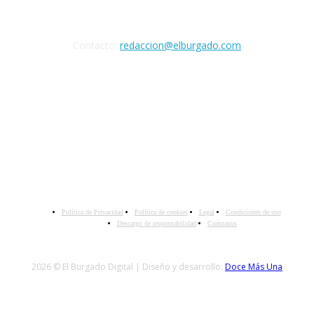
Cuéntanos
Contacto:
redaccion@elburgado.com
SÍGANOS
Política de Privacidad
Política de cookies
Legal
Condiciones de uso
Descargo de responsabilidad
Cuéntanos
2026 © El Burgado Digital | Diseño y desarrollo:
Doce Más Una