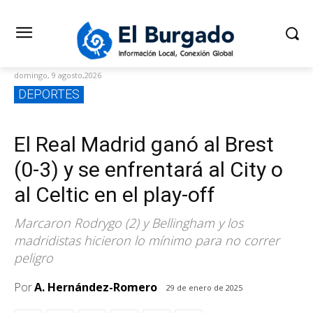
domingo, 9 agosto,2026
DEPORTES
El Real Madrid ganó al Brest
(0-3) y se enfrentará al City o
al Celtic en el play-off
Marcaron Rodrygo (2) y Bellingham y los
madridistas hicieron lo mínimo para no correr
peligro
Por
A. Hernández-Romero
29 de enero de 2025