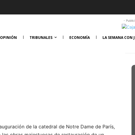
- Public
OPINIÓN
TRIBUNALES
ECONOMÍA
LA SEMANA CON J
nauguración de la catedral de Notre Dame de París,
a las obras majestuosas de restauración de un