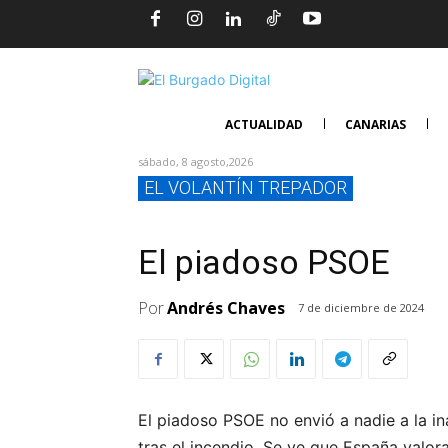
ACTUALIDAD
CANARIAS
sábado, 8 agosto,2026
EL VOLANTÍN TREPADOR
El piadoso PSOE
Por
Andrés Chaves
7 de diciembre de 2024
El piadoso PSOE no envió a nadie a la i
tras el incendio. Se ve que España valor