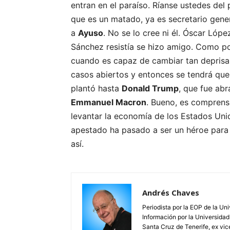
entran en el paraíso. Ríanse ustedes del 
que es un matado, ya es secretario gene
a
Ayuso
. No se lo cree ni él. Óscar Ló
Sánchez resistía se hizo amigo. Como po
cuando es capaz de cambiar tan deprisa d
casos abiertos y entonces se tendrá que
plantó hasta
Donald Trump
, que fue ab
Emmanuel Macron
. Bueno, es comprensi
levantar la economía de los Estados Uni
apestado ha pasado a ser un héroe para 
así.
Andrés Chaves
Periodista por la EOP de la Un
Información por la Universidad
Santa Cruz de Tenerife, ex vic