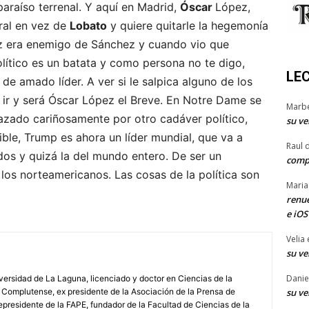
paraíso terrenal. Y aquí en Madrid,
Óscar
López,
ral en vez de
Lobato
y quiere quitarle la hegemonía
pez era enemigo de Sánchez y cuando vio que
lítico es un batata y como persona no te digo,
LE
e amado líder. A ver si le salpica alguno de los
 ir y será Óscar López el Breve. En Notre Dame se
Marb
razado cariñosamente por otro cadáver político,
su ve
ble, Trump es ahora un líder mundial, que va a
Raul 
dos y quizá la del mundo entero. De ser un
comp
los norteamericanos. Las cosas de la política son
Maria
renue
e iOS
Velia
su ve
Danie
iversidad de La Laguna, licenciado y doctor en Ciencias de la
 Complutense, ex presidente de la Asociación de la Prensa de
su ve
epresidente de la FAPE, fundador de la Facultad de Ciencias de la