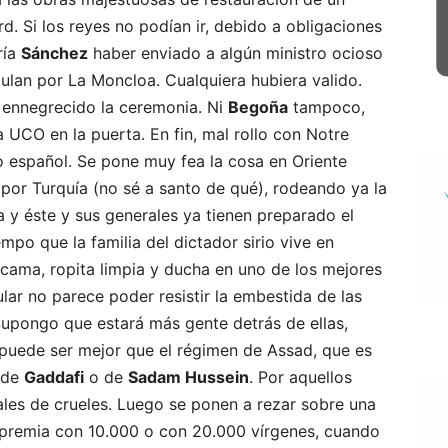
. Si los reyes no podían ir, debido a obligaciones
ría
Sánchez
haber enviado a algún ministro ocioso
ulan por La Moncloa. Cualquiera hubiera valido.
 ennegrecido la ceremonia. Ni
Begoña
tampoco,
a UCO en la puerta. En fin, mal rollo con Notre
o español. Se pone muy fea la cosa en Oriente
por Turquía (no sé a santo de qué), rodeando ya la
 y éste y sus generales ya tienen preparado el
empo que la familia del dictador sirio vive en
 cama, ropita limpia y ducha en uno de los mejores
ular no parece poder resistir la embestida de las
Supongo que estará más gente detrás de ellas,
puede ser mejor que el régimen de Assad, que es
e de
Gaddafi
o de
Sadam Hussein
. Por aquellos
guales de crueles. Luego se ponen a rezar sobre una
s premia con 10.000 o con 20.000 vírgenes, cuando