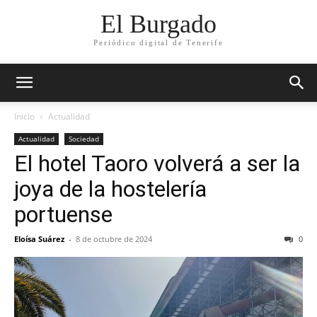
El Burgado
Periódico digital de Tenerife
Inicio
Actualidad
Actualidad
Sociedad
El hotel Taoro volverá a ser la
joya de la hostelería
portuense
Eloísa Suárez
-
8 de octubre de 2024
0