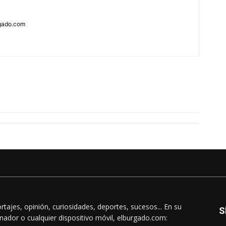
rgado.com
rtajes, opinión, curiosidades, deportes, sucesos... En su
S
nador o cualquier dispositivo móvil, elburgado.com: