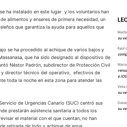
se ha instalado en este lugar y los voluntarios han
LE
de alimentos y enseres de primera necesidad, un
isleños que garantiza la ayuda para aquellos que
Marb
su ve
Raul 
ajo se ha procedido al achique de varios bajos y
comp
-Massanasa, que ha sido designado al dispositivo de
Maria
tó Néstor Padrón, subdirector de Protección Civil
renue
y director técnico del operativo, efectivos de
e iOS
e toda la noche en esta zona para atender las
Velia
su ve
l Servicio de Urgencias Canario (SUC) centró sus
Danie
su ve
de prestarán asistencia sanitaria a todos los
revisar el material con el que cuentan, no han
de retirada de lodo y achique de agua.