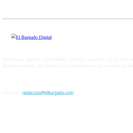
Reportajes, opinión, curiosidades, deportes, sucesos... En su orden
dispositivo móvil, elburgado.com: Información local, conexión global
Cuéntanos
Contacto:
redaccion@elburgado.com
SÍGANOS