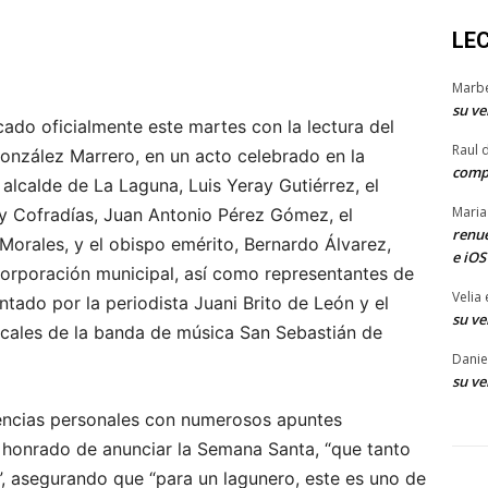
LE
Marb
su ve
do oficialmente este martes con la lectura del
Raul 
onzález Marrero, en un acto celebrado en la
comp
 alcalde de La Laguna, Luis Yeray Gutiérrez, el
Maria
y Cofradías, Juan Antonio Pérez Gómez, el
renue
Morales, y el obispo emérito, Bernardo Álvarez,
e iOS
rporación municipal, así como representantes de
Velia
ntado por la periodista Juani Brito de León y el
su ve
icales de la banda de música San Sebastián de
Danie
su ve
encias personales con numerosos apuntes
e honrado de anunciar la Semana Santa, “que tanto
d”, asegurando que “para un lagunero, este es uno de