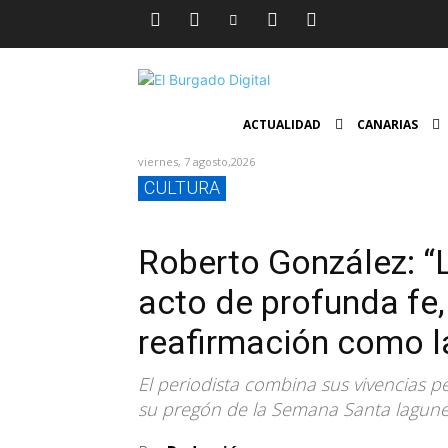
ACTUALIDAD
CANARIAS
viernes, 7 agosto,2026
CULTURA
Roberto González: “
acto de profunda fe
reafirmación como 
El periodista combina sus vivencias 
su pregón de la Semana Santa lagun