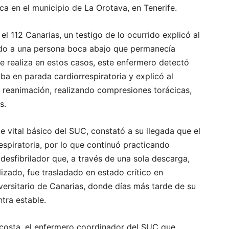
ica en el municipio de La Orotava, en Tenerife.
el 112 Canarias, un testigo de lo ocurrido explicó al
zado a una persona boca abajo que permanecía
se realiza en estos casos, este enfermero detectó
ba en parada cardiorrespiratoria y explicó al
 reanimación, realizando compresiones torácicas,
s.
 vital básico del SUC, constató a su llegada que el
spiratoria, por lo que continuó practicando
desfibrilador que, a través de una sola descarga,
lizado, fue trasladado en estado crítico en
versitario de Canarias, donde días más tarde de su
tra estable.
costa, el enfermero coordinador del SUC que