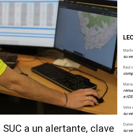
LE
Marb
su ve
Raul 
comp
Maria
renue
e iOS
Velia
su ve
Danie
l SUC a un alertante, clave
su ve