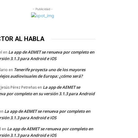
- Publicidad -
CTOR AL HABLA
La app de AEMET se renueva por completo en
el
en
rsión 3.1.3 para Android e iOS
Tenerife proyecta uno de los mayores
dario
en
lejos audiovisuales de Europa: ¿cómo será?
La app de AEMET se
 Jesús Pérez Petreñas
en
va por completo en su versión 3.1.3 para Android
La app de AEMET se renueva por completo en
en
rsión 3.1.3 para Android e iOS
La app de AEMET se renueva por completo en
l
en
rsión 3.1.3 para Android e iOS