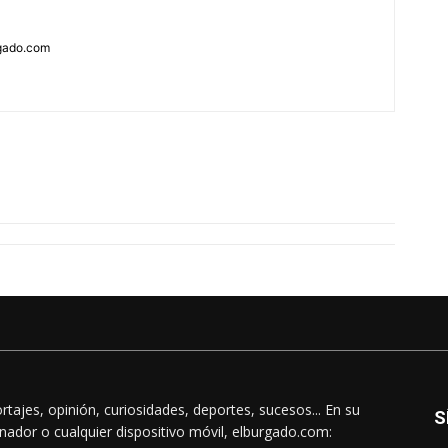
rgado.com
rtajes, opinión, curiosidades, deportes, sucesos... En su
S
nador o cualquier dispositivo móvil, elburgado.com: