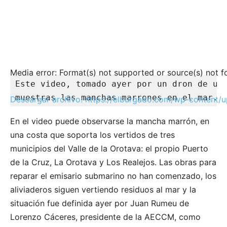
Media error: Format(s) not supported or source(s) not 
Este video, tomado ayer por un dron de un 
muestras las manchas marrones en el mar. 
Descargar archivo: https://elburgado.com/wp-content
En el video puede observarse la mancha marrón, en
una costa que soporta los vertidos de tres
00:00
municipios del Valle de la Orotava: el propio Puerto
de la Cruz, La Orotava y Los Realejos. Las obras para
reparar el emisario submarino no han comenzado, los
aliviaderos siguen vertiendo residuos al mar y la
situación fue definida ayer por Juan Rumeu de
Lorenzo Cáceres, presidente de la AECCM, como