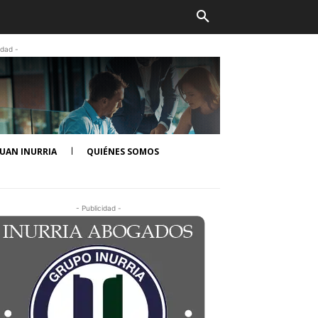
idad -
UAN INURRIA
QUIÉNES SOMOS
- Publicidad -