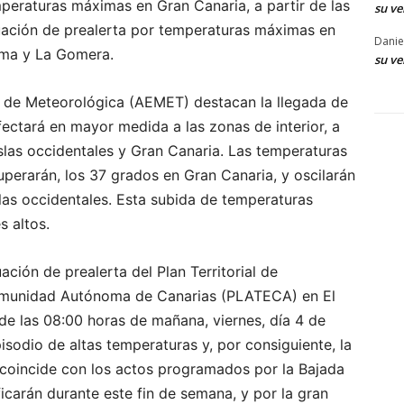
emperaturas máximas en Gran Canaria, a partir de las
su ve
uación de prealerta por temperaturas máximas en
Danie
alma y La Gomera.
su ve
al de Meteorológica (AEMET) destacan la llegada de
ectará en mayor medida a las zonas de interior, a
islas occidentales y Gran Canaria. Las temperaturas
erarán, los 37 grados en Gran Canaria, y oscilarán
slas occidentales. Esta subida de temperaturas
s altos.
ción de prealerta del Plan Territorial de
Comunidad Autónoma de Canarias (PLATECA) en El
 de las 08:00 horas de mañana, viernes, día 4 de
isodio de altas temperaturas y, por consiguiente, la
, coincide con los actos programados por la Bajada
ficarán durante este fin de semana, y por la gran