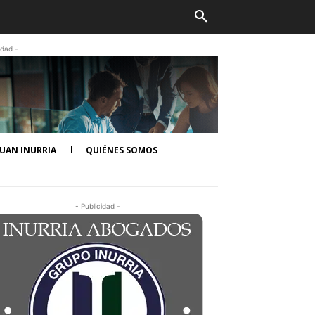
idad -
UAN INURRIA
QUIÉNES SOMOS
- Publicidad -