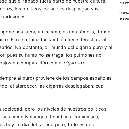
de que el tabaco fuera parte de nuestra cultura,
su ve
bres, los políticos españoles despliegan sus
Danie
 tradiciones.
su ve
 supone una lacra, un veneno; es una rémora, donde
ero. Pero su fumador también tiene derechos, al
izados. No obstante, el mundo del cigarro puro y el
ior, pues su humo no se traga, los pulmones no
y bajos en comparación con el
cigarrette
.
a siempre al puro) proviene de los campos españoles
ndo, al atardecer, las cigarras desplegaban, cual
 sociedad, pero los niveles de nuestros políticos
países como Nicaragua, República Dominicana,
es hoy en día del tabaco puro, todo eso es