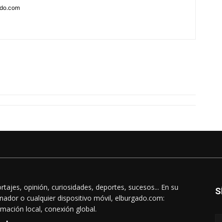
ado.com
rtajes, opinión, curiosidades, deportes, sucesos... En su
S
nador o cualquier dispositivo móvil, elburgado.com:
rmación local, conexión global.