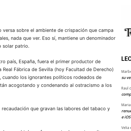
o versa sobre el ambiente de crispación que campa
ales, nada que ver. Eso sí, mantiene un denominador
solar patrio.
LE
ro país, España, fuera el primer productor de
a Real Fábrica de Sevilla (hoy Facultad de Derecho)
Marb
y, cuando los ignorantes políticos rodeados de
su ve
tán acogotando y condenando al ostracismo a los
Raul 
comp
Maria
a recaudación que gravan las labores del tabaco y
renue
e iOS
Velia