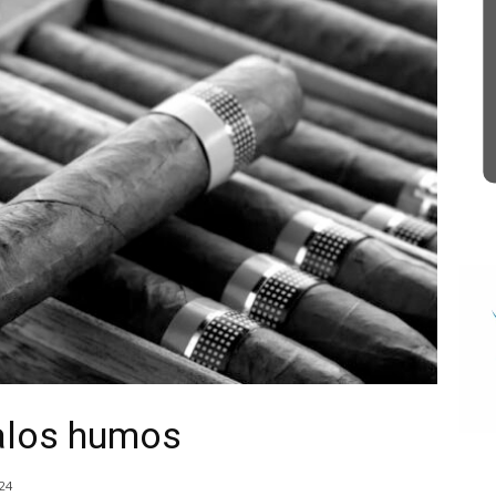
alos humos
24