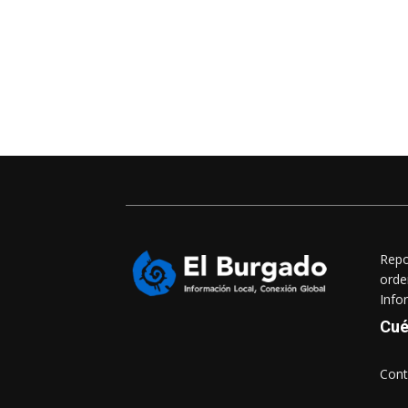
Repo
orde
Info
Cué
Cont