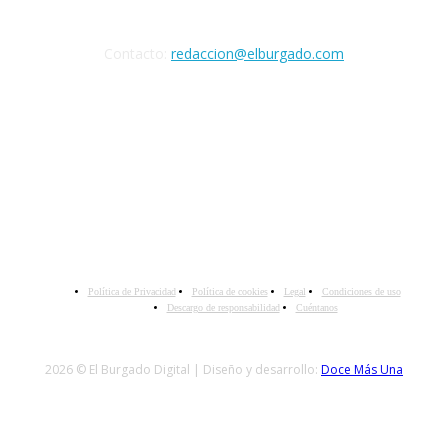
Contacto:
redaccion@elburgado.com
SÍGANOS
Política de Privacidad
Política de cookies
Legal
Condiciones de uso
Descargo de responsabilidad
Cuéntanos
2026 © El Burgado Digital | Diseño y desarrollo:
Doce Más Una