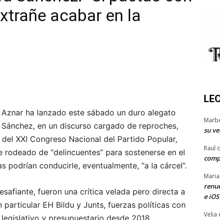
extrañe acabar en la
LE
a Aznar ha lanzado este sábado un duro alegato
Marb
ro Sánchez, en un discurso cargado de reproches,
su ve
 del XXI Congreso Nacional del Partido Popular,
Raul 
se rodeado de “delincuentes” para sostenerse en el
comp
s podrían conducirle, eventualmente, “a la cárcel”.
Maria
renue
safiante, fueron una crítica velada pero directa a
e iOS
particular EH Bildu y Junts, fuerzas políticas con
Velia
legislativo y presupuestario desde 2018.