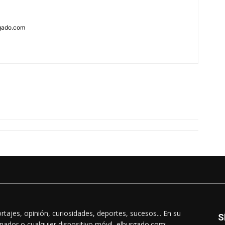
rgado.com
rtajes, opinión, curiosidades, deportes, sucesos... En su
S
nador o cualquier dispositivo móvil, elburgado.com: