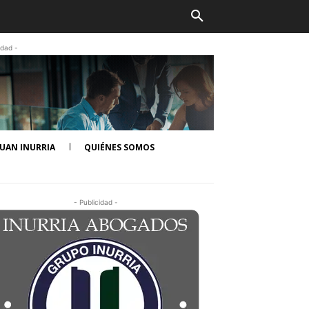
idad -
UAN INURRIA
QUIÉNES SOMOS
- Publicidad -