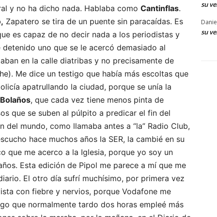
su ve
ural y no ha dicho nada. Hablaba como
Cantinflas
.
,
Zapatero se tira de un puente sin paracaídas. Es
Danie
su ve
que es capaz de no decir nada a los periodistas y
e detenido uno que se le acercó demasiado al
taban en la calle diatribas y no precisamente de
e). Me dice un testigo que había más escoltas que
licía apatrullando la ciudad, porque se unía la
Bolaños
, que cada vez tiene menos pinta de
s que se suben al púlpito a predicar el fin del
in del mundo, como llamaba antes a “la” Radio Club,
scucho hace muchos años la SER, la cambié en su
ico que me acerco a la Iglesia, porque yo soy un
ños. Esta edición de Pipol me parece a mí que me
ario. El otro día sufrí muchísimo, por primera vez
vista con fiebre y nervios, porque Vodafone me
n algo que normalmente tardo dos horas empleé más