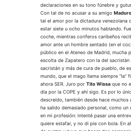
declaraciones en su tono fúnebre y gut
Con tal de no acusar a su amigo
Maduro
tal el amor por la dictadura venezolana 
estar siete u ocho minutos hablando. Fu
coche, mientras coriferos caribeños reci
amor ante un hombre sentado (en el coch
público en el Ateneo de Madrid, mucha po
escolta de Zapatero con la del sacristán
sacristán y más de cura de pueblo, de eso
mundo, que el mago llama siempre “la” f
ahora SER. Juro por
Tito Wissa
que no e
día por la COPE y ahí sigo. Es por lo ún
descreído, también desde hace muchos a
ha salido demasiado personal, como un di
en mi profesión: intenté pasar una entre
quiere estafar, y no di pie con bola. E