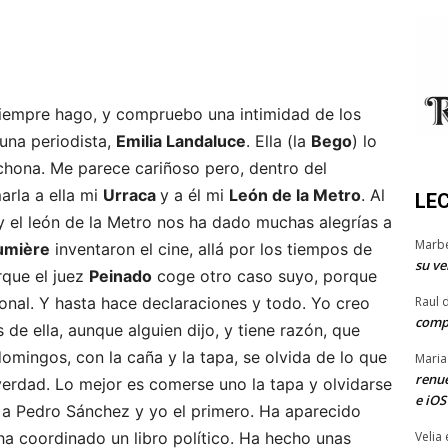
iempre hago, y compruebo una intimidad de los
 una periodista,
Emilia Landaluce
. Ella (la
Bego
) lo
pichona. Me parece cariñoso pero, dentro del
arla a ella mi
Urraca
y a él mi
León de la Metro
. Al
LE
y el león de la Metro nos ha dado muchas alegrías a
Marb
umière
inventaron el cine, allá por los tiempos de
su ve
rque el juez
Peinado
coge otro caso suyo, porque
ional. Y hasta hace declaraciones y todo. Yo creo
Raul 
comp
 de ella, aunque alguien dijo, y tiene razón, que
mingos, con la caña y la tapa, se olvida de lo que
Maria
renue
verdad. Lo mejor es comerse uno la tapa y olvidarse
e iOS
a a Pedro Sánchez y yo el primero. Ha aparecido
a coordinado un libro político. Ha hecho unas
Velia