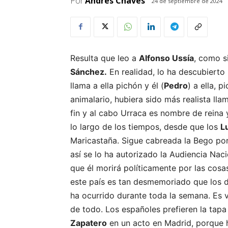
Por
Andrés Chaves
24 de septiembre de 2024
Resulta que leo a
Alfonso Ussía
, como s
Sánchez.
En realidad, lo ha descubierto
llama a ella pichón y él (
Pedro
) a ella, 
animalario, hubiera sido más realista llam
fin y al cabo Urraca es nombre de reina 
lo largo de los tiempos, desde que los
L
Maricastaña. Sigue cabreada la Bego po
así se lo ha autorizado la Audiencia Nac
que él morirá políticamente por las cosas
este país es tan desmemoriado que los do
ha ocurrido durante toda la semana. Es 
de todo. Los españoles prefieren la tap
Zapatero
en un acto en Madrid, porque h