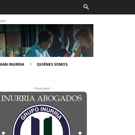
idad -
UAN INURRIA
QUIÉNES SOMOS
- Publicidad -