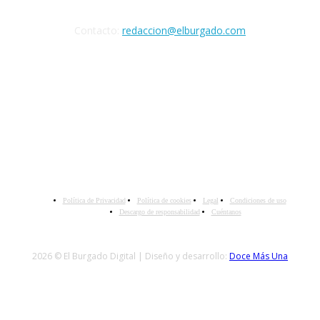
Contacto:
redaccion@elburgado.com
SÍGANOS
Política de Privacidad
Política de cookies
Legal
Condiciones de uso
Descargo de responsabilidad
Cuéntanos
2026 © El Burgado Digital | Diseño y desarrollo:
Doce Más Una