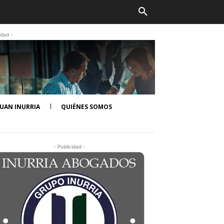
idad -
UAN INURRIA
QUIÉNES SOMOS
- Publicidad -