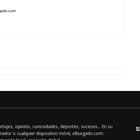
rgado.com
rtajes, opinión, curiosidades, deportes, sucesos... En su
S
nador o cualquier dispositivo móvil, elburgado.com: