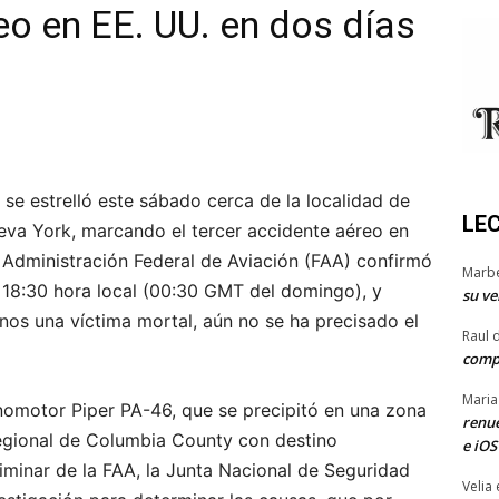
eo en EE. UU. en dos días
se estrelló este sábado cerca de la localidad de
LE
va York, marcando el tercer accidente aéreo en
 Administración Federal de Aviación (FAA) confirmó
Marb
s 18:30 hora local (00:30 GMT del domingo), y
su ve
nos una víctima mortal, aún no se ha precisado el
Raul 
comp
Maria
nomotor Piper PA-46, que se precipitó en una zona
renue
egional de Columbia County con destino
e iOS
minar de la FAA, la Junta Nacional de Seguridad
Velia