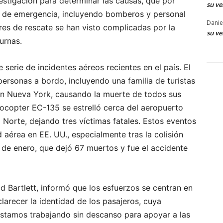
estigación para determinar las causas, que por
su ve
s de emergencia, incluyendo bomberos y personal
Danie
ores de rescate se han visto complicadas por la
su ve
urnas.
serie de incidentes aéreos recientes en el país. El
personas a bordo, incluyendo una familia de turistas
 en Nueva York, causando la muerte de todos sus
rocopter EC-135 se estrelló cerca del aeropuerto
l Norte, dejando tres víctimas fatales. Estos eventos
 aérea en EE. UU., especialmente tras la colisión
de enero, que dejó 67 muertos y fue el accidente
d Bartlett, informó que los esfuerzos se centran en
larecer la identidad de los pasajeros, cuya
Estamos trabajando sin descanso para apoyar a las