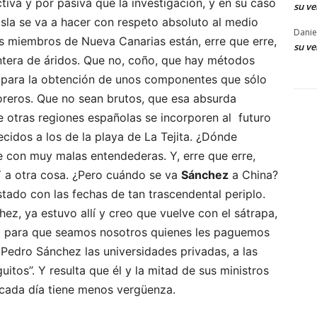
tiva y por pasiva que la investigación, y en su caso
su ve
a isla se va a hacer con respeto absoluto al medio
Danie
os miembros de Nueva Canarias están, erre que erre,
su ve
tera de áridos. Que no, coño, que hay métodos
es para la obtención de unos componentes que sólo
joreros. Que no sean brutos, que esa absurda
e otras regiones españolas se incorporen al futuro
ecidos a los de la playa de La Tejita. ¿Dónde
e con muy malas entendederas. Y, erre que erre,
Y a otra cosa. ¿Pero cuándo se va
Sánchez
a China?
tado con las fechas de tan trascendental periplo.
z, ya estuvo allí y creo que vuelve con el sátrapa,
al para que seamos nosotros quienes les paguemos
on Pedro Sánchez las universidades privadas, a las
uitos”. Y resulta que él y la mitad de sus ministros
 cada día tiene menos vergüenza.