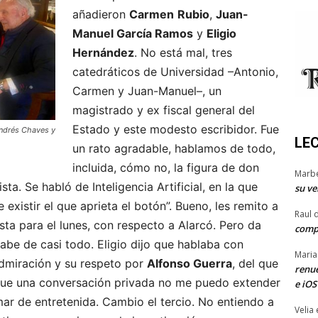
añadieron
Carmen
Rubio
,
Juan-
Manuel García Ramos
y
Eligio
Hernández
. No está mal, tres
catedráticos de Universidad –Antonio,
Carmen y Juan-Manuel–, un
magistrado y ex fiscal general del
Estado y este modesto escribidor. Fue
Andrés Chaves y
LE
un rato agradable, hablamos de todo,
incluida, cómo no, la figura de don
Marb
ista. Se habló de Inteligencia Artificial, en la que
su ve
existir el que aprieta el botón”. Bueno, les remito a
Raul 
ista para el lunes, con respecto a Alarcó. Pero da
comp
sabe de casi todo. Eligio dijo que hablaba con
Maria
dmiración y su respeto por
Alfonso Guerra
, del que
renue
fue una conversación privada no me puedo extender
e iOS
 mar de entretenida. Cambio el tercio. No entiendo a
Velia