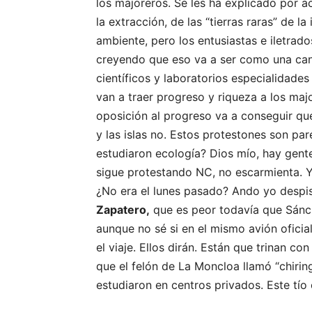
los majoreros. Se les ha explicado por ac
la extracción, de las “tierras raras” de l
ambiente, pero los entusiastas e iletrad
creyendo que eso va a ser como una can
científicos y laboratorios especialidad
van a traer progreso y riqueza a los ma
oposición al progreso va a conseguir qu
y las islas no. Estos protestones son par
estudiaron ecología? Dios mío, hay gent
sigue protestando NC, no escarmienta. 
¿No era el lunes pasado? Ando yo despis
Zapatero,
que es peor todavía que Sánche
aunque no sé si en el mismo avión ofici
el viaje. Ellos dirán. Están que trinan c
que el felón de La Moncloa llamó “chiring
estudiaron en centros privados. Este tío