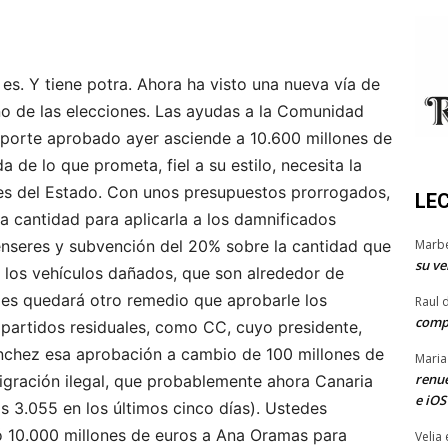
 es. Y tiene potra. Ahora ha visto una nueva vía de
ño de las elecciones. Las ayudas a la Comunidad
mporte aprobado ayer asciende a 10.600 millones de
 de lo que prometa, fiel a su estilo, necesita la
es del Estado. Con unos presupuestos prorrogados,
LE
a cantidad para aplicarla a los damnificados
Marb
enseres y subvención del 20% sobre la cantidad que
su ve
o los vehículos dañados, que son alrededor de
 les quedará otro remedio que aprobarle los
Raul 
comp
partidos residuales, como CC, cuyo presidente,
nchez esa aprobación a cambio de 100 millones de
Maria
renue
migración ilegal, que probablemente ahora Canaria
e iOS
os 3.055 en los últimos cinco días). Ustedes
 10.000 millones de euros a Ana Oramas para
Velia