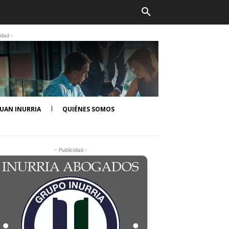
idad -
UAN INURRIA
QUIÉNES SOMOS
- Publicidad -