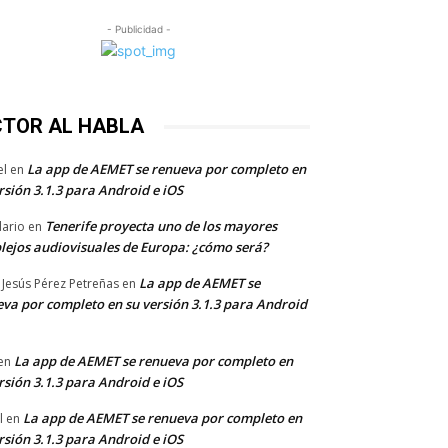
- Publicidad -
CTOR AL HABLA
La app de AEMET se renueva por completo en
el
en
rsión 3.1.3 para Android e iOS
Tenerife proyecta uno de los mayores
dario
en
lejos audiovisuales de Europa: ¿cómo será?
La app de AEMET se
 Jesús Pérez Petreñas
en
va por completo en su versión 3.1.3 para Android
La app de AEMET se renueva por completo en
en
rsión 3.1.3 para Android e iOS
La app de AEMET se renueva por completo en
l
en
rsión 3.1.3 para Android e iOS