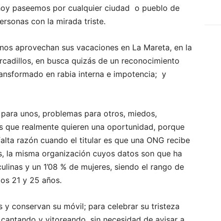
, hoy paseemos por cualquier ciudad o pueblo de
rsonas con la mirada triste.
gunos aprovechan sus vacaciones en La Mareta, en la
rcadillos, en busca quizás de un reconocimiento
ransformado en rabia interna e impotencia; y
s para unos, problemas para otros, miedos,
s que realmente quieren una oportunidad, porque
e falta razón cuando el titular es que una ONG recibe
os, la misma organización cuyos datos son que ha
linas y un 1’08 % de mujeres, siendo el rango de
os 21 y 25 años.
y conservan su móvil; para celebrar su tristeza
 cantando y vitoreando, sin necesidad de avisar a