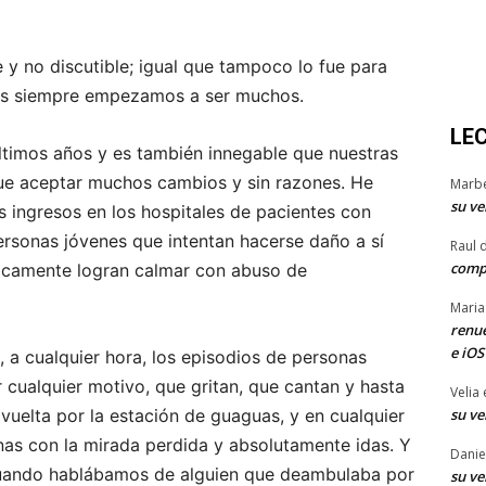
 y no discutible; igual que tampoco lo fue para
os siempre empezamos a ser muchos.
LE
ltimos años y es también innegable que nuestras
ue aceptar muchos cambios y sin razones. He
Marb
su ve
 ingresos en los hospitales de pacientes con
rsonas jóvenes que intentan hacerse daño a sí
Raul 
comp
nicamente logran calmar con abuso de
Maria
renue
e iOS
a, a cualquier hora, los episodios de personas
 cualquier motivo, que gritan, que cantan y hasta
Velia
su ve
vuelta por la estación de guaguas, y en cualquier
nas con la mirada perdida y absolutamente idas. Y
Danie
cuando hablábamos de alguien que deambulaba por
su ve