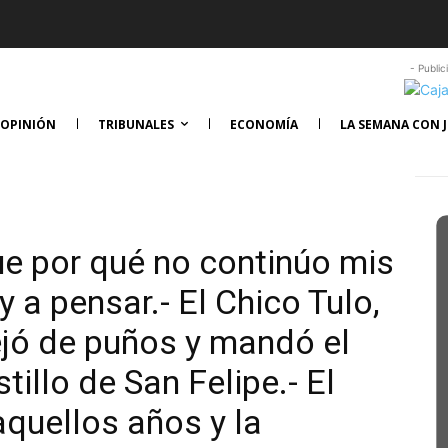
- Public
OPINIÓN
TRIBUNALES
ECONOMÍA
LA SEMANA CON J
e por qué no continúo mis
 a pensar.- El Chico Tulo,
ejó de puños y mandó el
tillo de San Felipe.- El
aquellos años y la