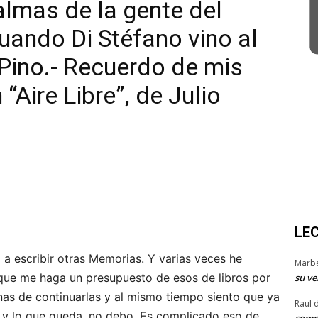
almas de la gente del
Cuando Di Stéfano vino al
 Pino.- Recuerdo de mis
“Aire Libre”, de Julio
LE
a escribir otras Memorias. Y varias veces he
Marb
que me haga un presupuesto de esos de libros por
su ve
nas de continuarlas y al mismo tiempo siento que ya
Raul 
 y lo que queda, no debo. Es complicado eso de