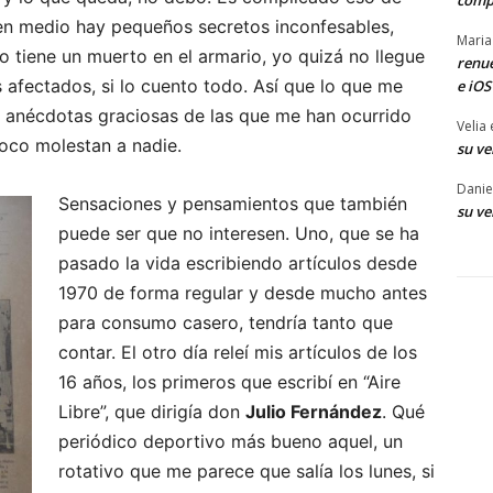
comp
en medio hay pequeños secretos inconfesables,
Maria
 tiene un muerto en el armario, yo quizá no llegue
renue
 afectados, si lo cuento todo. Así que lo que me
e iOS
n anécdotas graciosas de las que me han ocurrido
Velia
oco molestan a nadie.
su ve
Danie
Sensaciones y pensamientos que también
su ve
puede ser que no interesen. Uno, que se ha
pasado la vida escribiendo artículos desde
1970 de forma regular y desde mucho antes
para consumo casero, tendría tanto que
contar. El otro día releí mis artículos de los
16 años, los primeros que escribí en “Aire
Libre”, que dirigía don
Julio Fernández
. Qué
periódico deportivo más bueno aquel, un
rotativo que me parece que salía los lunes, si