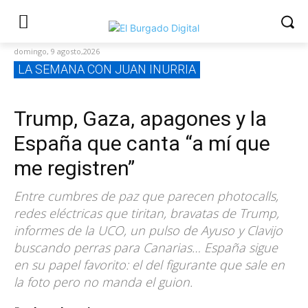
domingo, 9 agosto,2026
LA SEMANA CON JUAN INURRIA
Trump, Gaza, apagones y la
España que canta “a mí que
me registren”
Entre cumbres de paz que parecen photocalls,
redes eléctricas que tiritan, bravatas de Trump,
informes de la UCO, un pulso de Ayuso y Clavijo
buscando perras para Canarias… España sigue
en su papel favorito: el del figurante que sale en
la foto pero no manda el guion.