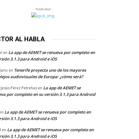
- Publicidad -
CTOR AL HABLA
La app de AEMET se renueva por completo en
el
en
rsión 3.1.3 para Android e iOS
Tenerife proyecta uno de los mayores
dario
en
lejos audiovisuales de Europa: ¿cómo será?
La app de AEMET se
 Jesús Pérez Petreñas
en
va por completo en su versión 3.1.3 para Android
La app de AEMET se renueva por completo en
en
rsión 3.1.3 para Android e iOS
La app de AEMET se renueva por completo en
l
en
rsión 3.1.3 para Android e iOS