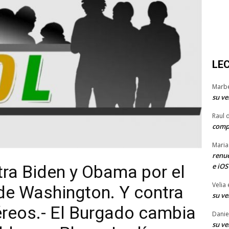
LE
Marb
su ve
Raul 
comp
Maria
renue
ra Biden y Obama por el
e iOS
Velia
 de Washington. Y contra
su ve
éreos.- El Burgado cambia
Danie
su ve