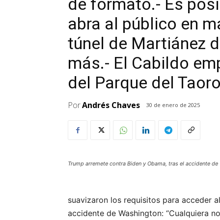
de formato.- Es posi
abra al público en ma
túnel de Martiánez 
más.- El Cabildo emp
del Parque del Taoro
Por
Andrés Chaves
30 de enero de 2025
Trump arremete contra Biden y Obama, tras el accidente de
suavizaron los requisitos para acceder a
accidente de Washington: “Cualquiera no 