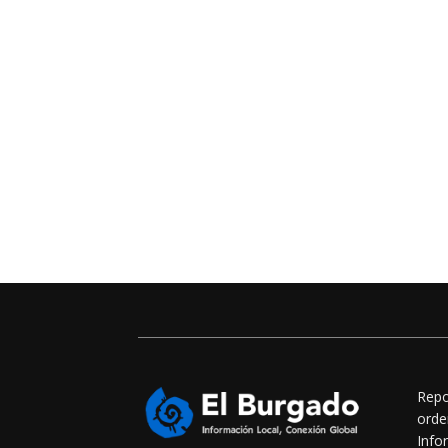
Repo
orde
Info