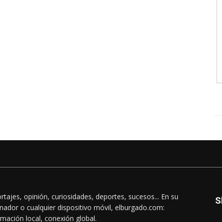
rtajes, opinión, curiosidades, deportes, sucesos... En su
S
nador o cualquier dispositivo móvil, elburgado.com:
rmación local, conexión global.