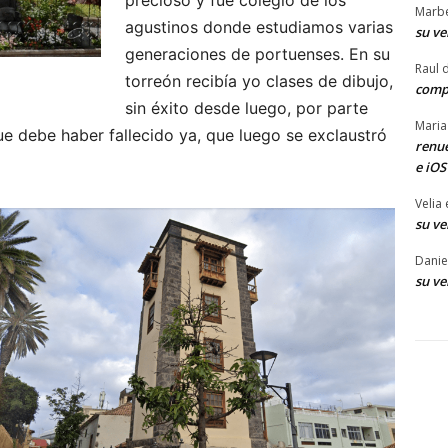
precioso y fue colegio de los
Marb
agustinos donde estudiamos varias
su ve
generaciones de portuenses. En su
Raul 
torreón recibía yo clases de dibujo,
comp
sin éxito desde luego, por parte
Maria
ue debe haber fallecido ya, que luego se exclaustró
renue
e iOS
Velia
su ve
Danie
su ve