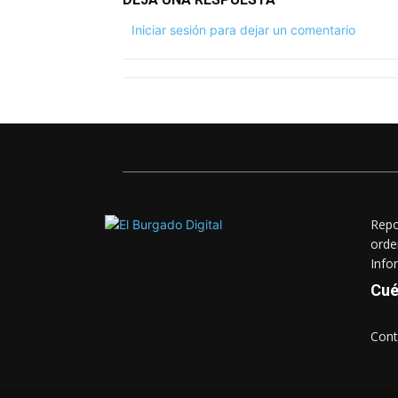
Iniciar sesión para dejar un comentario
Repo
orde
Info
Cué
Cont