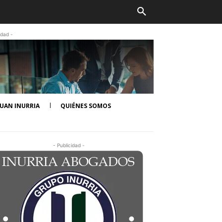
idad -
UAN INURRIA
QUIÉNES SOMOS
- Publicidad -