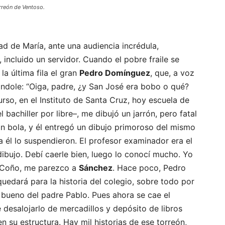
rreón de Ventoso.
idad de María, ante una audiencia incrédula,
incluido un servidor. Cuando el pobre fraile se
la última fila el gran
Pedro Domínguez
, que, a voz
tándole: “Oiga, padre, ¿y San José era bobo o qué?
rso, en el Instituto de Santa Cruz, hoy escuela de
bachiller por libre–, me dibujó un jarrón, pero fatal
on bola, y él entregó un dibujo primoroso del mismo
a él lo suspendieron. El profesor examinador era el
dibujo. Debí caerle bien, luego lo conocí mucho. Yo
. Coño, me parezco a
Sánchez
. Hace poco, Pedro
uedará para la historia del colegio, sobre todo por
el bueno del padre Pablo. Pues ahora se cae el
 desalojarlo de mercadillos y depósito de libros
n su estructura. Hay mil historias de ese torreón,