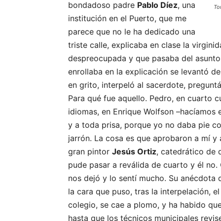
bondadoso padre
Pablo Díez
, una
To
institución en el Puerto, que me
parece que no le ha dedicado una
triste calle, explicaba en clase la virgin
despreocupada y que pasaba del asunto, 
enrollaba en la explicación se levantó de 
en grito, interpeló al sacerdote, pregun
Para qué fue aquello. Pedro, en cuarto cu
idiomas, en Enrique Wolfson –hacíamos el 
y a toda prisa, porque yo no daba pie c
jarrón. La cosa es que aprobaron a mí y 
gran pintor
Jesús Ortiz
, catedrático de 
pude pasar a reválida de cuarto y él no
nos dejó y lo sentí mucho. Su anécdota q
la cara que puso, tras la interpelación, 
colegio, se cae a plomo, y ha habido que
hasta que los técnicos municipales revise