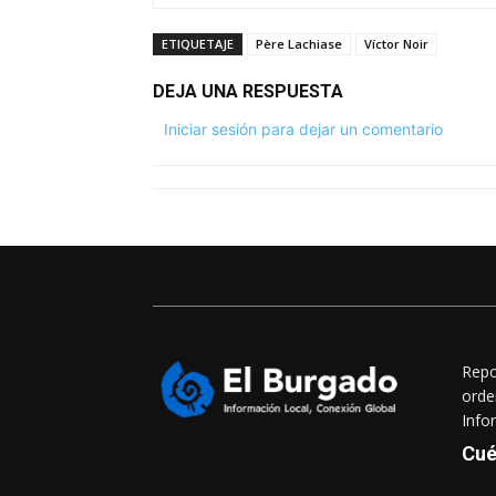
ETIQUETAJE
Père Lachiase
Víctor Noir
DEJA UNA RESPUESTA
Iniciar sesión para dejar un comentario
Repo
orde
Info
Cué