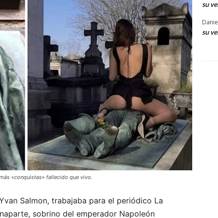
su ve
Danie
su ve
 más «conquistas» fallecido que vivo.
Yvan Salmon, trabajaba para el periódico La
Bonaparte, sobrino del emperador Napoleón