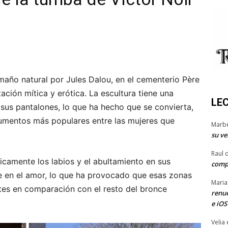
amaño natural por Jules Dalou, en el cementerio Père
ación mítica y erótica. La escultura tiene una
LE
 sus pantalones, lo que ha hecho que se convierta,
umentos más populares entre las mujeres que
Marb
su ve
Raul 
ficamente los labios y el abultamiento en sus
comp
te en el amor, lo que ha provocado que esas zonas
Maria
ntes en comparación con el resto del bronce
renue
e iOS
Velia