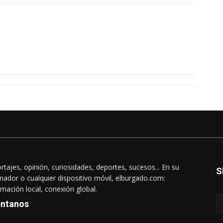
rtajes, opinión, curiosidades, deportes, sucesos... En su
S
nador o cualquier dispositivo móvil, elburgado.com:
rmación local, conexión global.
ntanos