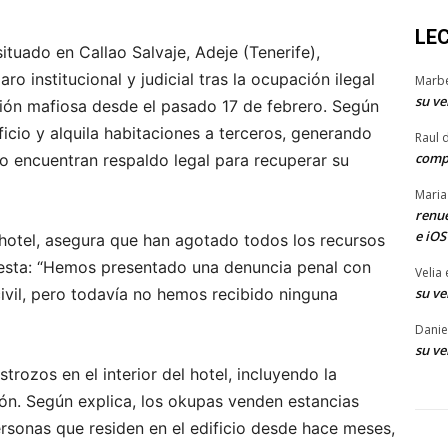
LE
situado en Callao Salvaje, Adeje (Tenerife),
o institucional y judicial tras la ocupación ilegal
Marb
su ve
ión mafiosa desde el pasado 17 de febrero. Según
ficio y alquila habitaciones a terceros, generando
Raul 
comp
no encuentran respaldo legal para recuperar su
Maria
renue
e iOS
hotel, asegura que han agotado todos los recursos
puesta: “Hemos presentado una denuncia penal con
Velia
su ve
vil, pero todavía no hemos recibido ninguna
Danie
su ve
ozos en el interior del hotel, incluyendo la
ón. Según explica, los okupas venden estancias
rsonas que residen en el edificio desde hace meses,