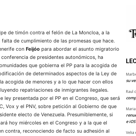
lpe de timón contra el felón de La Moncloa, a la
u falta de cumplimiento de las promesas que hace.
enerife con
Feijóo
para abordar el asunto migratorio
conferencia de presidentes autonómicos, ha
LE
comunidades que gobierna el PP para la acogida de
dificación de determinados aspectos de la Ley de
Marb
su ve
a la acogida de menores y a lo que hacer con ellos
luyendo repatriaciones de inmigrantes ilegales.
Raul 
comp
e ley presentada por el PP en el Congreso, que será
, Vox y el PNV, sobre petición al Gobierno de que
Maria
idente electo de Venezuela. Presumiblemente, si
renue
e iOS
ará hoy miércoles en el Congreso y a la que el
n contra, reconociendo de facto su adhesión al
Velia