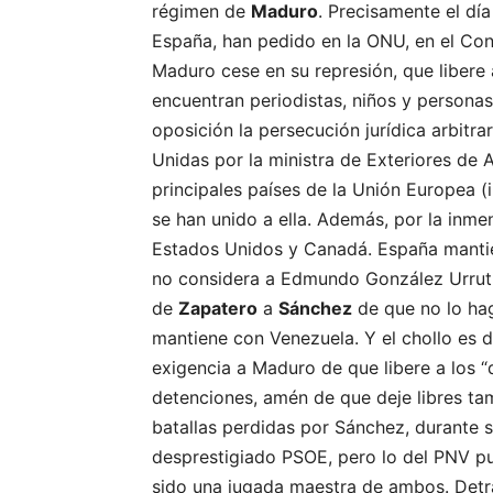
régimen de
Maduro
. Precisamente el dí
España, han pedido en la ONU, en el Co
Maduro cese en su represión, que libere a
encuentran periodistas, niños y persona
oposición la persecución jurídica arbitra
Unidas por la ministra de Exteriores de 
principales países de la Unión Europea (
se han unido a ella. Además, por la inme
Estados Unidos y Canadá. España mantie
no considera a Edmundo González Urrutia
de
Zapatero
a
Sánchez
de que no lo hag
mantiene con Venezuela. Y el chollo es d
exigencia a Maduro de que libere a los “
detenciones, amén de que deje libres tam
batallas perdidas por Sánchez, durante s
desprestigiado PSOE, pero lo del PNV pue
sido una jugada maestra de ambos. Detrás