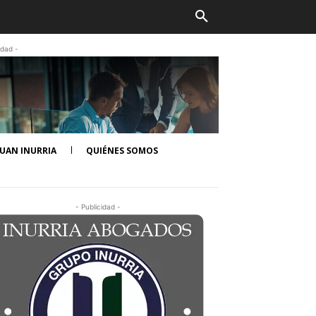
idad -
UAN INURRIA
QUIÉNES SOMOS
- Publicidad -