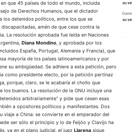
su ve
a en que 45 países de todo el mundo, incluida
nsejo de Derechos Humanos, que el dictador
Danie
 los detenidos políticos, entre los que se
su ve
s discapacitadas, amén de que cese contra la
ria. La resolución aprobada fue leída en Naciones
Argentina,
Diana
Mondino
, y aprobada por los
incluidos España, Portugal, Alemania y Francia), que
nsa mayoría de los países latinoamericanos y por
ne su ambigüedad. Se adhiere a esta petición, pero
 como presidente electo, por la petición pertinaz
a, porque, claro, se le acabaría el chollo que
e los buenos. La resolución de la ONU incluye una
detenidos arbitrariamente” y pide que cesen esas
bién a opositores políticos y manifestantes. Dos
u viaje a China: se convierte en el emperador del
de ser sólo el principio y lo de Feijóo y Clavijo ha
, ya en el plano judicial, el juez
Llarena
sigue