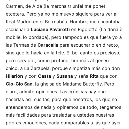
Carmen, de Aida (la marcha triunfal me pone),
etcétera. Pero ya no me muevo siquiera para ver al
Real Madrid en el Berrnabéu. Hombre, me encantaba
escuchar a
Luciano Pavarotti
en Rigoletto (La dona è
mobile, lo bordaba), pero tampoco es que fuera yo a
las Termas de
Caracalla
para escucharlo en directo,
sino que lo hacía en la tele. El bel canto es precioso,
pero servidor, como profano, tira más al género
chico, a La Zarzuela, porque simpatiza más con don
Hilarión
y con
Casta
y
Susana
y seña
Rita
que con
Cio-Cio San
, la gheisa de Madame Butterfly. Pero,
claro, admito opiniones. Las crónicas hay que
hacerlas así, sueltas, para que nosotros, los que no
entendemos de nada y opinemos de todo, tengamos
más facilidades para trasladar a ustedes nuestras
pobres emociones, nada comparables a las que ayer