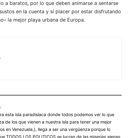
do a baratos, por lo que deben animarse a sentarse
stos en la cuenta y sí placer por estar disfrutando
aso– la mejor playa urbana de Europa.
m
m
ara esta isla paradisíaca donde todos podemos ver lo que
a de los que vienen a nuestra isla para tener una mejor
arios en Venezuela,), llega a ser una vergüenza porque lo
 que TODOS LOS POLITICOS se lucran de las miserias ajenas.