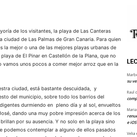
oría de los visitantes, la playa de Las Canteras
 la ciudad de Las Palmas de Gran Canaria. Para quien
s la mejor o una de las mejores playas urbanas de
playa de El Pinar en Castellón de la Plana, que no
LE
o vamos unos pocos a comer mejor arroz que en la
Marb
su ve
estra ciudad, está bastante descuidada, y
Raul 
esto del municipio, sobre todo los barrios del
comp
digentes durmiendo en pleno día y al sol, envueltos
Maria
n José, dando una muy pobre impresión acerca de los
renue
brillan por su ausencia. Y no solo en la playa sino
e iOS
nte podemos contemplar a alguno de ellos pasados
Velia