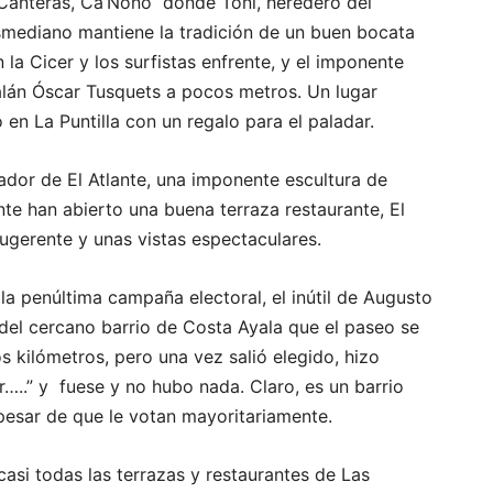
 Canteras, Ca’Ñoño donde Toni, heredero del
smediano mantiene la tradición de un buen bocata
la Cicer y los surfistas enfrente, y el imponente
talán Óscar Tusquets a pocos metros. Un lugar
 en La Puntilla con un regalo para el paladar.
ador de El Atlante, una imponente escultura de
te han abierto una buena terraza restaurante, El
ugerente y unas vistas espectaculares.
a penúltima campaña electoral, el inútil de Augusto
del cercano barrio de Costa Ayala que el paseo se
s kilómetros, pero una vez salió elegido, hizo
…..” y fuese y no hubo nada. Claro, es un barrio
pesar de que le votan mayoritariamente.
casi todas las terrazas y restaurantes de Las