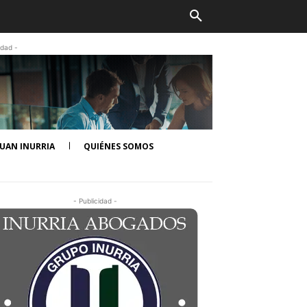
idad -
UAN INURRIA
QUIÉNES SOMOS
- Publicidad -