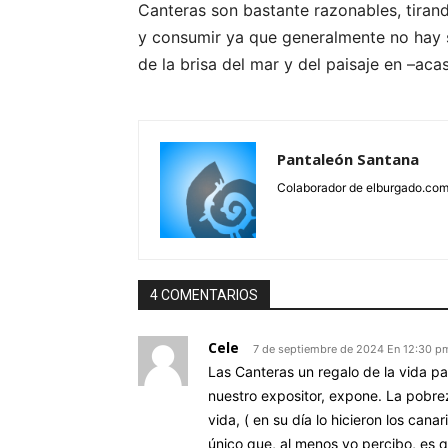
Canteras son bastante razonables, tiran
y consumir ya que generalmente no hay su
de la brisa del mar y del paisaje en –ac
Pantaleón Santana
Colaborador de elburgado.co
4 COMENTARIOS
Cele
7 de septiembre de 2024 En 12:30 p
Las Canteras un regalo de la vida p
nuestro expositor, expone. La pobrez
vida, ( en su día lo hicieron los can
único que, al menos yo percibo, es