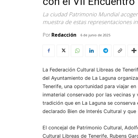
con el VII Encuentro
La ciudad Patrimonio Mundial acogerá
muestra de estas representaciones ins
Por
Redacción
6 de junio de 2025
La Federación Cultural Libreas de Tenerif
del Ayuntamiento de La Laguna organizan
Tenerife, una oportunidad para viajar en
inmaterial conservado por las vecinas y v
tradición que en La Laguna se conserva 
declarado Bien de Interés Cultural y que
El concejal de Patrimonio Cultural, Adol
Cultural Libreas de Tenerife, Rubens Gar