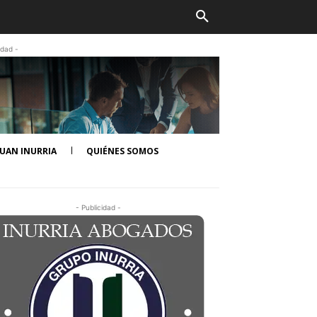
idad -
UAN INURRIA
QUIÉNES SOMOS
- Publicidad -