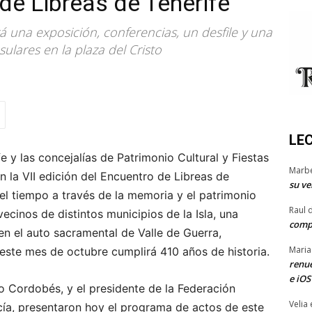
 de Libreas de Tenerife
 una exposición, conferencias, un desfile y una
ulares en la plaza del Cristo
LE
e y las concejalías de Patrimonio Cultural y Fiestas
Marb
 la VII edición del Encuentro de Libreas de
su ve
 el tiempo a través de la memoria y el patrimonio
Raul 
ecinos de distintos municipios de la Isla, una
comp
en el auto sacramental de Valle de Guerra,
Maria
 este mes de octubre cumplirá 410 años de historia.
renue
e iOS
fo Cordobés, y el presidente de la Federación
Velia
cía, presentaron hoy el programa de actos de este