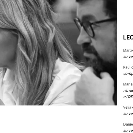
LE
Marb
su ve
Raul 
comp
Maria
renue
e iOS
Velia
su ve
Danie
su ve