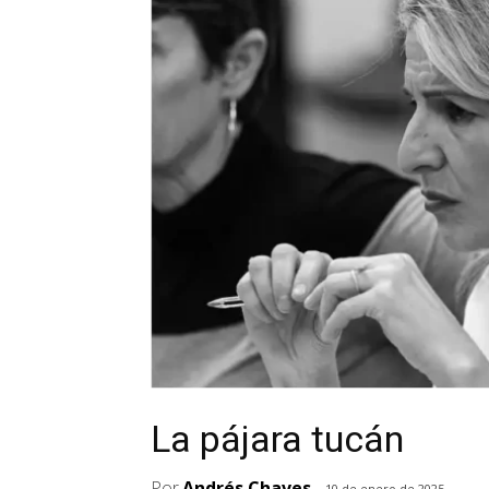
La pájara tucán
Por
Andrés Chaves
10 de enero de 2025