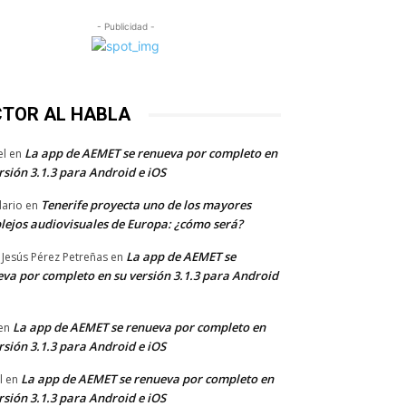
- Publicidad -
CTOR AL HABLA
La app de AEMET se renueva por completo en
el
en
rsión 3.1.3 para Android e iOS
Tenerife proyecta uno de los mayores
dario
en
lejos audiovisuales de Europa: ¿cómo será?
La app de AEMET se
 Jesús Pérez Petreñas
en
va por completo en su versión 3.1.3 para Android
La app de AEMET se renueva por completo en
en
rsión 3.1.3 para Android e iOS
La app de AEMET se renueva por completo en
l
en
rsión 3.1.3 para Android e iOS