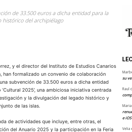
ión de 33.500 euros a dicha entidad para la
o histórico del archipiélago
LE
rrez, y el director del Instituto de Estudios Canarios
Marb
n, han formalizado un convenio de colaboración
su ve
 una subvención de 33.500 euros a dicha entidad
Raul 
o ‘Cultural 2025’, una ambiciosa iniciativa centrada
comp
stigación y la divulgación del legado histórico y
junto de las islas.
Maria
renue
e iOS
a de actividades que incluye, entre otras, el
Velia
ición del Anuario 2025 y la participación en la Feria