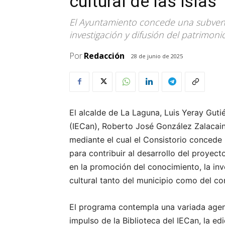
cultural de las islas
El Ayuntamiento concede una subvenc
investigación y difusión del patrimoni
Por
Redacción
28 de junio de 2025
El alcalde de La Laguna, Luis Yeray Gutié
(IECan), Roberto José González Zalacai
mediante el cual el Consistorio concede
para contribuir al desarrollo del proyect
en la promoción del conocimiento, la inve
cultural tanto del municipio como del con
El programa contempla una variada agend
impulso de la Biblioteca del IECan, la ed