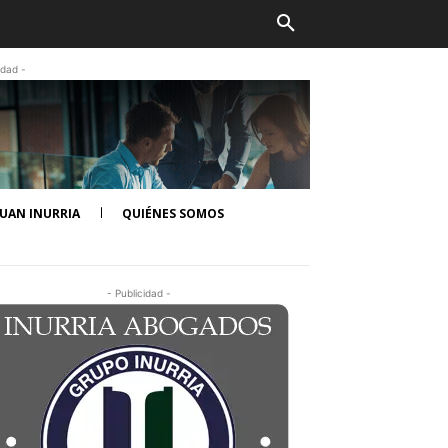
idad -
UAN INURRIA
QUIÉNES SOMOS
- Publicidad -