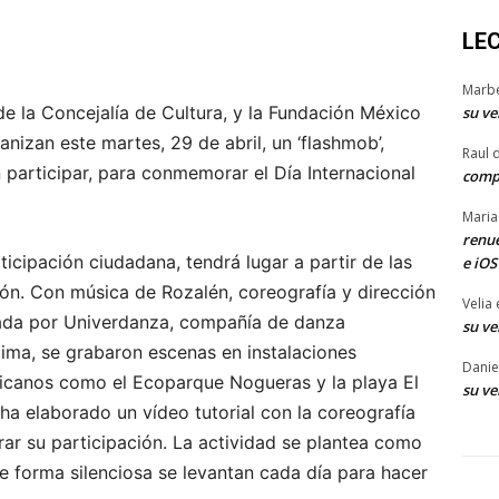
LE
Marb
e la Concejalía de Cultura, y la Fundación México
su ve
nizan este martes, 29 de abril, un ‘flashmob’,
Raul 
 participar, para conmemorar el Día Internacional
comp
Maria
renue
icipación ciudadana, tendrá lugar a partir de las
e iOS
ión. Con música de Rozalén, coreografía y dirección
Velia
ñada por Univerdanza, compañía de danza
su ve
ima, se grabaron escenas en instalaciones
Danie
xicanos como el Ecoparque Nogueras y la playa El
su ve
ha elaborado un vídeo tutorial con la coreografía
ar su participación. La actividad se plantea como
 forma silenciosa se levantan cada día para hacer