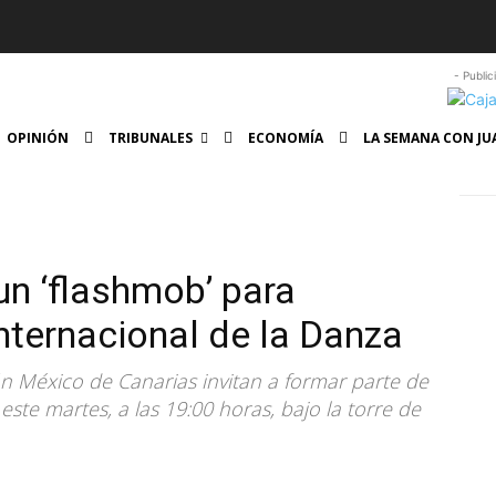
- Public
OPINIÓN
TRIBUNALES
ECONOMÍA
LA SEMANA CON JU
un ‘flashmob’ para
nternacional de la Danza
ón México de Canarias invitan a formar parte de
ste martes, a las 19:00 horas, bajo la torre de