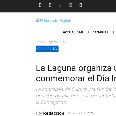
ACTUALIDAD
CANARIAS
jueves, 6 agosto,2026
CULTURA
La Laguna organiza 
conmemorar el Día I
La concejalía de Cultura y la Fundaci
una coreografía que será presentada e
la Concepción
Por
Redacción
28 de abril de 2025