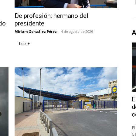
De profesión: hermano del
ado
presidente
A
Miriam González Pérez
-
4 de agosto de 2026
Leer +
E
d
c
El
Ca