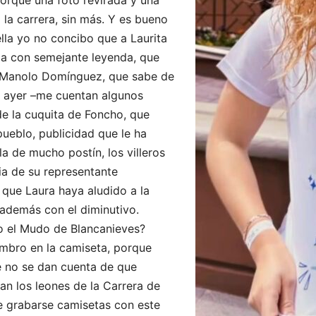
porque una foto revirada y una
 la carrera, sin más. Y es bueno
ella yo no concibo que a Laurita
da con semejante leyenda, que
. Manolo Domínguez, que sabe de
a ayer –me cuentan algunos
de la cuquita de Foncho, que
ueblo, publicidad que le ha
a de mucho postín, los villeros
ia de su representante
 que Laura haya aludido a la
además con el diminutivo.
el Mudo de Blancanieves?
mbro en la camiseta, porque
e no se dan cuenta de que
n los leones de la Carrera de
e grabarse camisetas con este