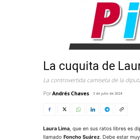
La cuquita de Lau
La controvertida camiseta de la diput
Por
Andrés Chaves
3 de julio de 2024
Laura Lima
, que en sus ratos libres es d
llamado
Foncho Suárez
. Debe estar muy