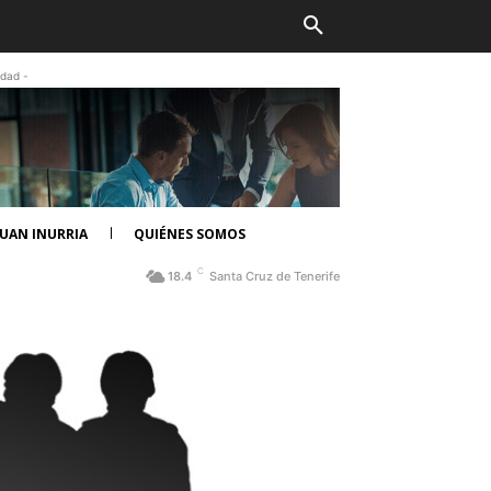
idad -
UAN INURRIA
QUIÉNES SOMOS
C
18.4
Santa Cruz de Tenerife