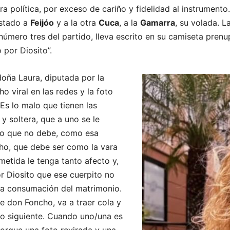
a política, por exceso de cariño y fidelidad al instrumento
ustado a
Feijóo
y a la otra
Cuca
, a la
Gamarra
, su volada. L
número tres del partido, lleva escrito en su camiseta prenu
o por Diosito”.
oña Laura, diputada por la
ho viral en las redes y la foto
Es lo malo que tienen las
y soltera, que a uno se le
 lo que no debe, como esa
cho, que debe ser como la vara
etida le tenga tanto afecto y,
or Diosito que ese cuerpito no
 la consumación del matrimonio.
e don Foncho, va a traer cola y
lo siguiente. Cuando uno/una es