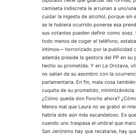
diputado tiene que guardar las formas, 
camiseta indiscreta le arruinan a uno/una
cuidar la ingesta de alcohol, porque sin 
se le hubiera ocurrido ponerse esa pren
sus votantes pueden definir como soez
todo menos de coger el teléfono, estab
íntimos— horrorizado por la publicidad 
además preside la gestora del PP en su p
hecho su prometida. Y en La Orotava, vill
no salían de su asombro con la ocurrenc
parlamentaria. En fin, mala cosa también
cuquita de su prometido, minimizándola 
¿Cómo queda don Foncho ahora? ¿Cómo 
Menos mal que Laura no se grabó el mie
habría sido aún más escandaloso. Es qu
cuando uno traspasa el umbral que marca
San Jerónimo hay que recatarse, hay qu