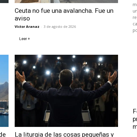
mu
Ceuta no fue una avalancha. Fue un
un
re
aviso
ca
Víctor Aranaz
-
3 de agosto de 2026
po
Leer +
F
p
m
de
La liturgia de las cosas pequeñas y