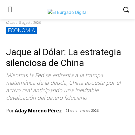
sábado, 8 agosto,2026
ECONOMÍA
Jaque al Dólar: La estrategia
silenciosa de China
Mientras la Fed se enfrenta a la trampa
matemática de la deuda, China apuesta por el
activo real anticipando una inevitable
devaluación del dinero fiduciario
Por
Aday Moreno Pérez
21 de enero de 2026