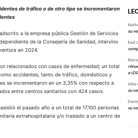
identes de tráfico o de otro tipo se incrementaron
LE
dentes
Marb
su ve
adscrito a la empresa pública Gestión de Servicios
dependiente de la Consejería de Sanidad, intervino
Raul 
comp
eventura en 2024.
Maria
eron relacionados con casos de enfermedad; un total
renue
e iOS
como accidentes, tanto de tráfico, domésticos y
ales se incrementaron en un 3,35% con respecto a
Velia
su ve
lados entre centros sanitarios con 424 casos.
Danie
 asistió el pasado año a un total de 17.100 personas
su ve
itaria extrahospitalaria y/o traslado a un centro de