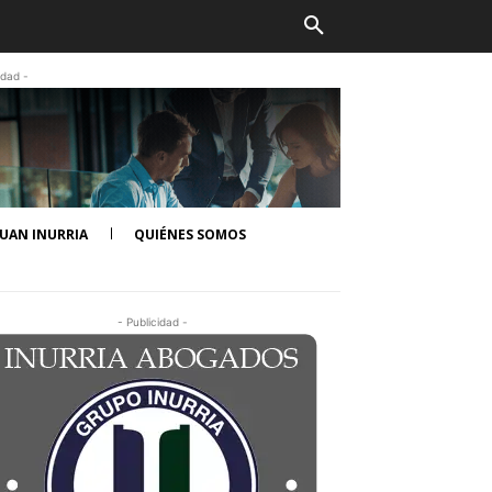
idad -
UAN INURRIA
QUIÉNES SOMOS
- Publicidad -