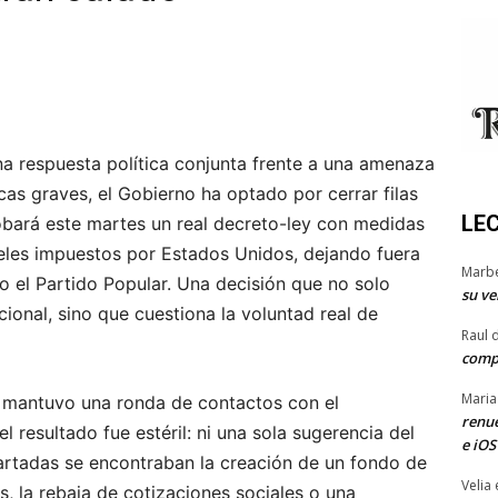
a respuesta política conjunta frente a una amenaza
as graves, el Gobierno ha optado por cerrar filas
LE
robará este martes un real decreto-ley con medidas
eles impuestos por Estados Unidos, dejando fuera
Marb
o el Partido Popular. Una decisión que no solo
su ve
ucional, sino que cuestiona la voluntad real de
Raul 
comp
Maria
, mantuvo una ronda de contactos con el
renue
l resultado fue estéril: ni una sola sugerencia del
e iOS
artadas se encontraban la creación de un fondo de
Velia
, la rebaja de cotizaciones sociales o una