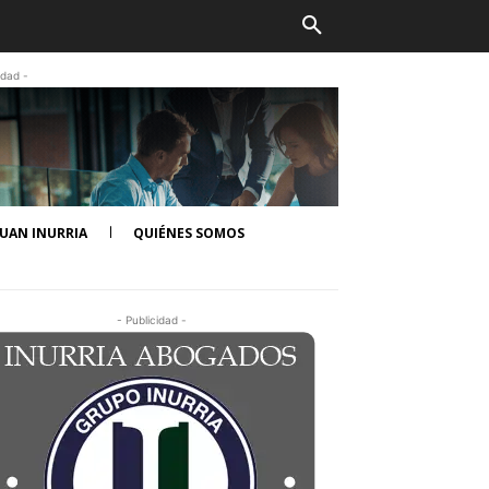
idad -
UAN INURRIA
QUIÉNES SOMOS
- Publicidad -